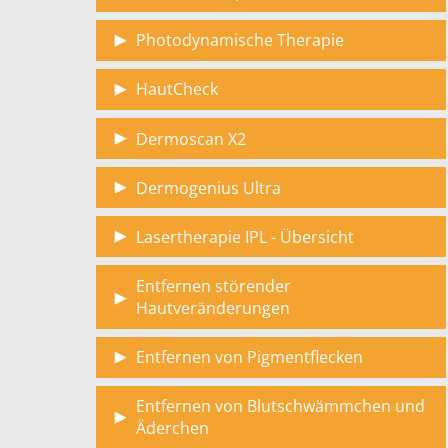
Photodynamische Therapie
HautCheck
Dermoscan X2
Dermogenius Ultra
Lasertherapie IPL - Übersicht
Entfernen störender
Hautveränderungen
Entfernen von Pigmentflecken
Entfernen von Blutschwämmchen und
Äderchen