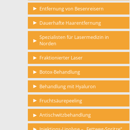
Entfernung von Besenreisern
Dauerhafte Haarentfernung
Spezialisten für Lasermedizin in
Norden
Fraktionierter Laser
Botox-Behandlung
Behandlung mit Hyaluron
Fruchtsäurepeeling
Antischwitzbehandlung
Injektions-Lipolyse – „Fettweg-Spritze“