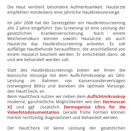
Die Haut verdient besondere Aufmerksamkeit. Hautärzte
empfehlen mindestens eine jährliche Hautkrebsvorsorge.
Im Jahr 2008 hat der Gesetzgeber ein Hautkrebsscreening
alle 2 Jahre eingeführt. Das Screening ist eine Leistung der
gesetzlichen Krankenversicherung. Nach einem
Wochenendkurs können sowohl Hausärzte als auch
Hautärzte das Hautkrebsscreening anbieten. Es soll
auffällige Hautbefunde herausfiltern, die anschließend von
einem Hautarzt beurteilt werden. Er entscheidet dann, ob
und wie behandelt werden soll.
Statt des Hautkrebsscreenings bieten wir Ihnen die
klassische Vorsorge mit dem Auflichtmikroskop als GKV-
Leistung im Rahmen von Kassensonderverträgen
(vorwiegend BKKs) und daneben die optimale Vorsorge,
den HautCheck, an.
Beim HautCheck nutzen wir neben dem
Auflichtmikroskop
moderne, ganzheitliche Möglichkeiten wie den
Dermoscan
X2
und ggf. zusätzlich
Dermogenius Ultra für die
Videofotodokumentation
. Gerade frühe Formen können
hierbei rechtzeitig diagnostiziert und behandelt werden.
Der HautCheck ist keine Leistung der gesetzlichen