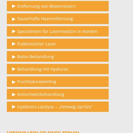
Entfernung von Besenreisern
Dauerhafte Haarentfernung
Spezialisten für Lasermedizin in Norden
Fraktionierter Laser
Botox-Behandlung
Behandlung mit Hyaluron
Fruchtsäurepeeling
Antischwitzbehandlung
Injektions-Lipolyse – „Fettweg-Spritze“