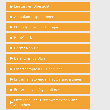
Leistungen Übersicht
Ambulante Operationen
Photodynamische Therapie
HautCheck
Dermoscan X2
Dermogenius Ultra
Lasertherapie IPL - Übersicht
Entfernen störender Hautveränderungen
Entfernen von Pigmentflecken
Entfernen von Blutschwämmchen und
Äderchen