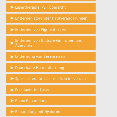
Lasertherapie IPL - Übersicht
Entfernen störender Hautveränderungen
Entfernen von Pigmentflecken
Entfernen von Blutschwämmchen und
Äderchen
Entfernung von Besenreisern
Dauerhafte Haarentfernung
Spezialisten für Lasermedizin in Norden
Fraktionierter Laser
Botox-Behandlung
Behandlung mit Hyaluron