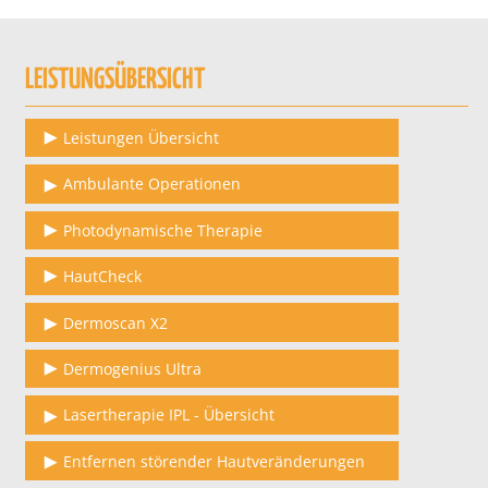
LEISTUNGSÜBERSICHT
Leistungen Übersicht
Ambulante Operationen
Photodynamische Therapie
HautCheck
Dermoscan X2
Dermogenius Ultra
Lasertherapie IPL - Übersicht
Entfernen störender Hautveränderungen