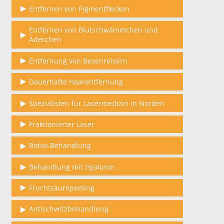
Entfernen von Pigmentflecken
Entfernen von Blutschwämmchen und
Äderchen
Entfernung von Besenreisern
Dauerhafte Haarentfernung
Spezialisten für Lasermedizin in Norden
Fraktionierter Laser
Botox-Behandlung
Behandlung mit Hyaluron
Fruchtsäurepeeling
Antischwitzbehandlung